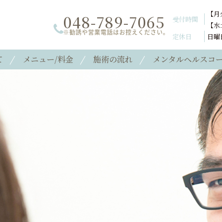
【月火
048-789-7065
受付時間
【水土
定休日
日曜
て
メニュー/料金
施術の流れ
メンタルヘルスコ