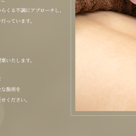
からくる不調にアプローチし、
を行っています。
提案いたします。
な
全な施術を
任せください。